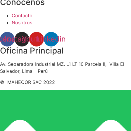
Conócenos
Contacto
Nosotros
cebook
Instagram
Youtube
Linkedin
Oficina Principal
Av. Separadora Industrial MZ. L1 LT 10 Parcela II, Villa El
Salvador, Lima – Perú
© MAHECOR SAC 2022